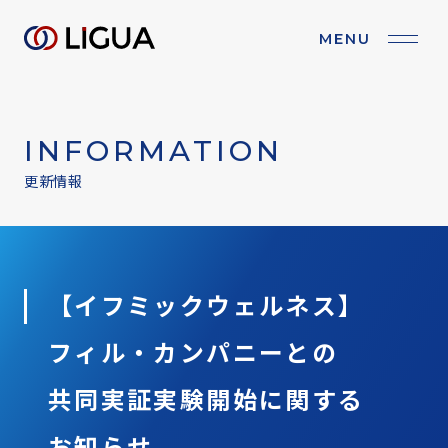
MENU
BRAND PURPOSE
ブランドパーパス
INFORMATION
COMPANY
会社情報
更新情報
BUSINESS
事業紹介
IR
IR情報
【イフミックウェルネス】
フィル・カンパニーとの
RECRUIT
採用情報
共同実証実験開始に
関する
NEWS
お知らせ
お知らせ