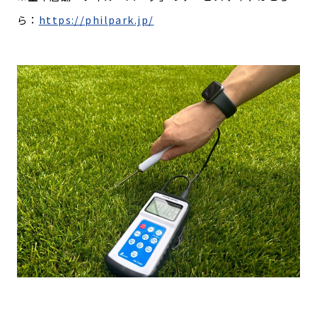
ら：
https://philpark.jp/