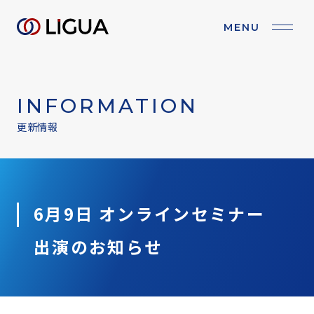
MENU
BRAND PURPOSE
ブランドパーパス
INFORMATION
COMPANY
会社情報
更新情報
BUSINESS
事業紹介
IR
IR情報
6月9日 オンラインセミナー
出演の
お知らせ
RECRUIT
採用情報
NEWS
お知らせ