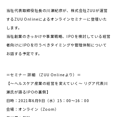
当社代表取締役社長の川瀬紀彦が、株式会社ZUUが運営
CONTACT
お問い合わせ
するZUU Onlineによるオンラインセミナーに登壇いた
します。
個人情報の取り扱いについて
当社創業のきっかけや事業戦略、IPOを検討している経営
個人情報保護方針
者向けにIPOを行うべきタイミングや管理体制について
お話する予定です。
健康経営
＝セミナー 詳細 （ZUU Onlineより）＝
【～ヘルスケア産業の経営を変えていく～ リグア代表川
瀬氏が語るIPOの裏側】
日時：2021年6月9日（水）15：00～16：00
会場：オンライン（Zoom）