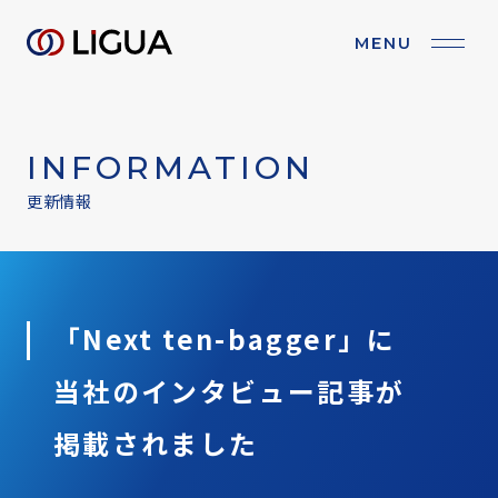
MENU
BRAND PURPOSE
ブランドパーパス
INFORMATION
COMPANY
会社情報
更新情報
BUSINESS
事業紹介
IR
IR情報
「Next ten-bagger」に
当社の
インタビュー記事が
RECRUIT
採用情報
掲載されました
NEWS
お知らせ