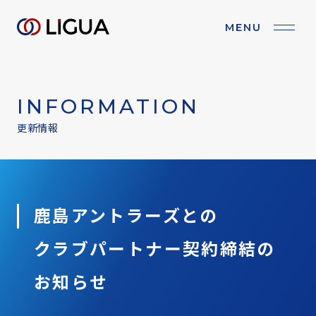
MENU
BRAND PURPOSE
ブランドパーパス
INFORMATION
COMPANY
会社情報
更新情報
BUSINESS
事業紹介
IR
IR情報
鹿島アントラーズとの
クラブパートナー契約締結の
RECRUIT
採用情報
お知らせ
NEWS
お知らせ